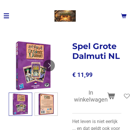
Ga
direct
naar
de
hoofdinhoud
Spel Grote
Dalmuti NL
€ 11,99
In
winkelwagen
Het leven is niet eerlijk
... en dat geldt ook voor