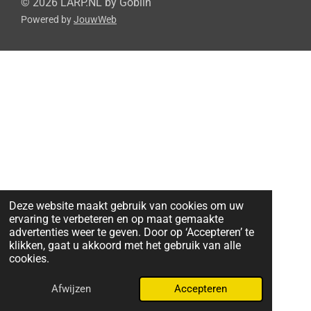
© 2026 LARP.NL by Goblin
l
e
n
l
Powered by
JouwWeb
e
l
n
e
n
e
n
n
Deze website maakt gebruik van cookies om uw
ervaring te verbeteren en op maat gemaakte
advertenties weer te geven. Door op ‘Accepteren’ te
klikken, gaat u akkoord met het gebruik van alle
cookies.
Afwijzen
Accepteren