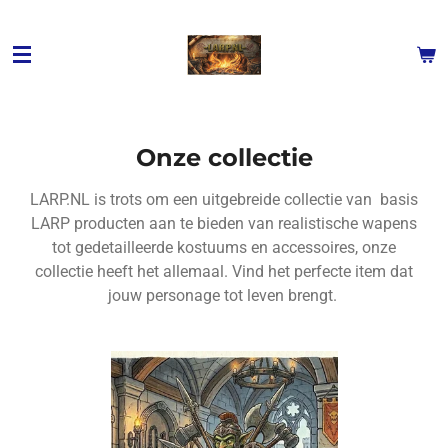
Ga
direct
naar
de
hoofdinhoud
Onze collectie
LARP.NL is trots om een uitgebreide collectie van basis
LARP producten aan te bieden van realistische wapens
tot gedetailleerde kostuums en accessoires, onze
collectie heeft het allemaal. Vind het perfecte item dat
jouw personage tot leven brengt.