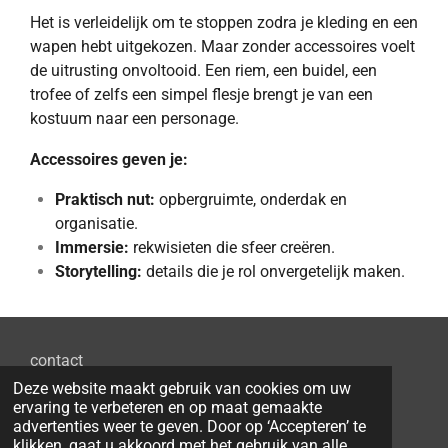
Het is verleidelijk om te stoppen zodra je kleding en een
wapen hebt uitgekozen. Maar zonder accessoires voelt
de uitrusting onvoltooid. Een riem, een buidel, een
trofee of zelfs een simpel flesje brengt je van een
kostuum naar een personage.
Accessoires geven je:
Praktisch nut:
opbergruimte, onderdak en
organisatie.
Immersie:
rekwisieten die sfeer creëren.
Storytelling:
details die je rol onvergetelijk maken.
contact
Deze website maakt gebruik van cookies om uw
ervaring te verbeteren en op maat gemaakte
advertenties weer te geven. Door op ‘Accepteren’ te
klikken, gaat u akkoord met het gebruik van alle
D
D
P
D