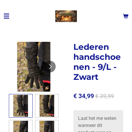
Ga
direct
naar
de
hoofdinhoud
Lederen
handschoe
nen - 9/L -
Zwart
€ 34,99
€ 39,99
Laat het me weten
wanneer dit