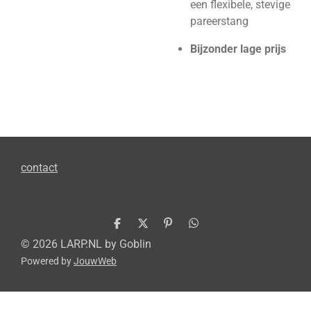
een flexibele, stevige
pareerstang
Bijzonder lage prijs
contact
D
D
P
D
e
e
i
e
© 2026 LARP.NL by Goblin
l
e
n
l
Powered by
JouwWeb
e
l
n
e
n
e
n
n