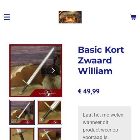
Ga
direct
naar
de
hoofdinhoud
Basic Kort
Zwaard
William
€ 49,99
Laat het me weten
wanneer dit
product weer op
voorraad is.