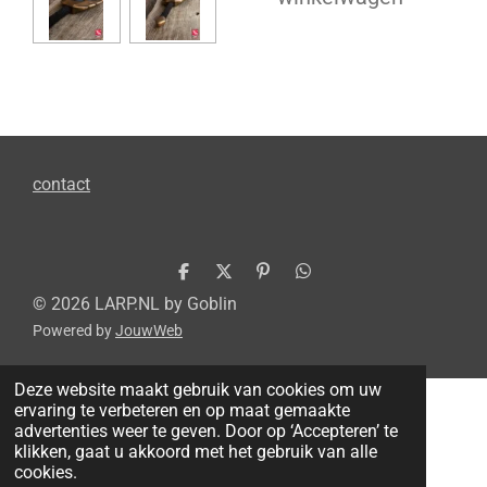
contact
D
D
P
D
e
e
i
e
© 2026 LARP.NL by Goblin
l
e
n
l
Powered by
JouwWeb
e
l
n
e
n
e
n
n
Deze website maakt gebruik van cookies om uw
ervaring te verbeteren en op maat gemaakte
advertenties weer te geven. Door op ‘Accepteren’ te
klikken, gaat u akkoord met het gebruik van alle
cookies.