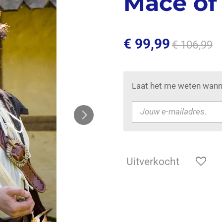
Mace of
€ 99,99
€ 106,99
Laat het me weten wanne
Uitverkocht