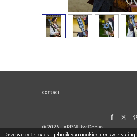
contact
D
D
e
e
i
© 2026 LARP.NL by Goblin
l
e
Deze website maakt gebruik van cookies om uw ervaring 
e
l