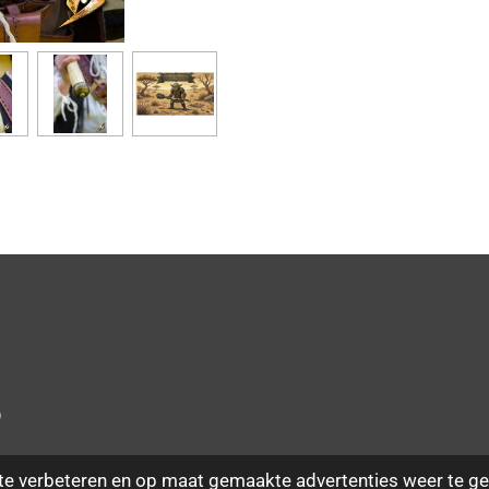
P
n
te verbeteren en op maat gemaakte advertenties weer te ge
n