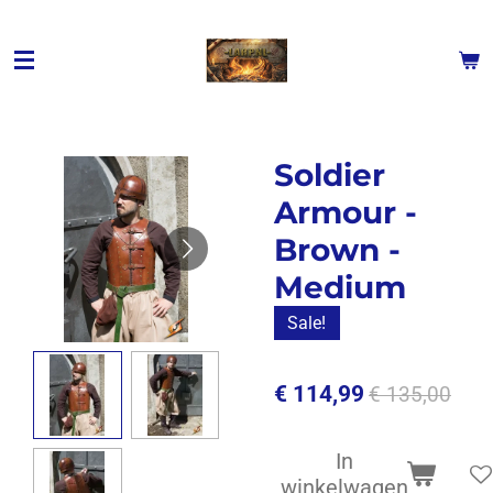
Ga
direct
naar
de
hoofdinhoud
Soldier
Armour -
Brown -
Medium
Sale!
€ 114,99
€ 135,00
In
winkelwagen