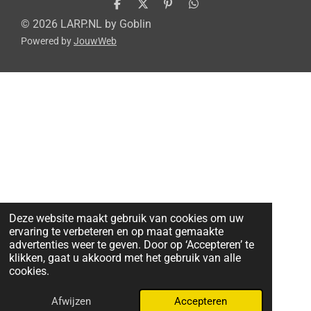
D
D
P
D
e
e
i
e
© 2026 LARP.NL by Goblin
l
e
n
l
Powered by
JouwWeb
e
l
n
e
n
e
n
n
Deze website maakt gebruik van cookies om uw
ervaring te verbeteren en op maat gemaakte
advertenties weer te geven. Door op ‘Accepteren’ te
klikken, gaat u akkoord met het gebruik van alle
cookies.
Afwijzen
Accepteren