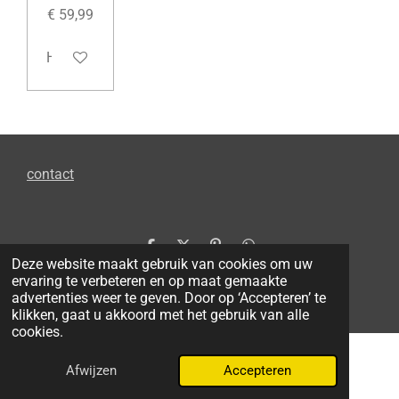
€ 59,99
Houd mij op de hoogte
contact
D
D
P
D
Deze website maakt gebruik van cookies om uw
e
e
i
e
© 2026 LARP.NL by Goblin
ervaring te verbeteren en op maat gemaakte
l
e
n
l
Powered by
JouwWeb
advertenties weer te geven. Door op ‘Accepteren’ te
e
l
n
e
n
e
n
klikken, gaat u akkoord met het gebruik van alle
n
cookies.
Afwijzen
Accepteren