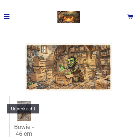
Ga
direct
naar
de
hoofdinhoud
Uitverkocht
Bowie -
46 cm