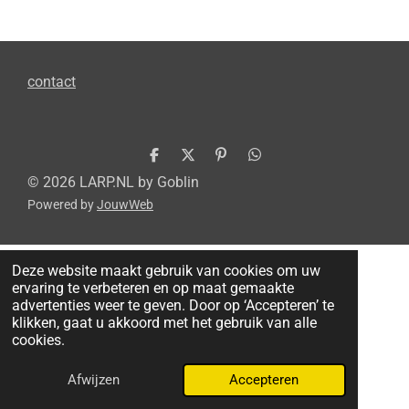
contact
D
D
P
D
e
e
i
e
© 2026 LARP.NL by Goblin
l
e
n
l
Powered by
JouwWeb
e
l
n
e
n
e
n
n
Deze website maakt gebruik van cookies om uw
ervaring te verbeteren en op maat gemaakte
advertenties weer te geven. Door op ‘Accepteren’ te
klikken, gaat u akkoord met het gebruik van alle
cookies.
Afwijzen
Accepteren