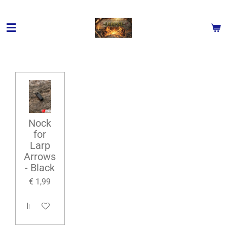
Ga
direct
naar
de
hoofdinhoud
Nock
for
Larp
Arrows
- Black
€ 1,99
In winkelwagen