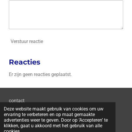
Verstuur reactie
Reacties
Er zijn geen reacties geplaatst.
contact
Deze website maakt gebruik van cookies om uw
ervaring te verbeteren en op maat gemaakte
advertenties weer te geven. Door op ‘Accepteren’ te
klikken, gaat u akkoord met het gebruik van alle
D
D
P
D
cookies.
e
e
i
e