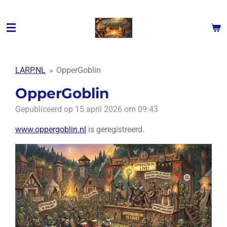
Ga
direct
naar
de
hoofdinhoud
LARP.NL
»
OpperGoblin
OpperGoblin
Gepubliceerd op 15 april 2026 om 09:43
www.oppergoblin.nl
is geregistreerd.