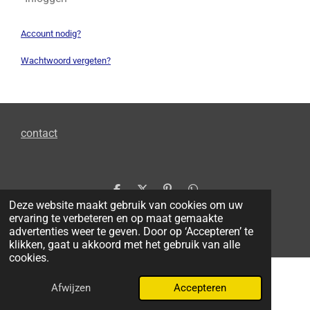
Account nodig?
Wachtwoord vergeten?
contact
D
D
P
D
Deze website maakt gebruik van cookies om uw
e
e
i
e
© 2026 LARP.NL by Goblin
l
e
n
l
ervaring te verbeteren en op maat gemaakte
Powered by
JouwWeb
e
l
n
e
advertenties weer te geven. Door op ‘Accepteren’ te
n
e
n
klikken, gaat u akkoord met het gebruik van alle
n
cookies.
Afwijzen
Accepteren