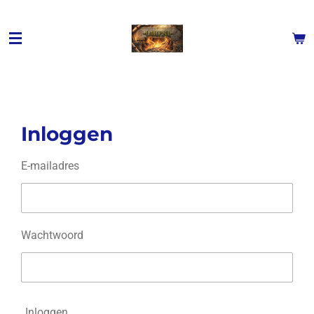
Ga
direct
naar
de
hoofdinhoud
Inloggen
E-mailadres
Wachtwoord
Inloggen